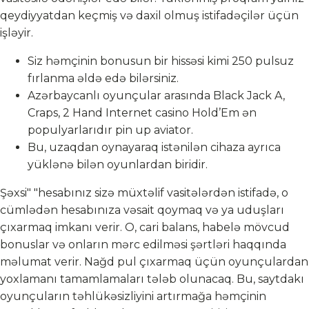
qeydiyyatdan keçmiş və daxil olmuş istifadəçilər üçün
işləyir.
Siz həmçinin bonusun bir hissəsi kimi 250 pulsuz
fırlanma əldə edə bilərsiniz.
Azərbaycanlı oyunçular arasında Black Jack A,
Craps, 2 Hand Internet casino Hold’Em ən
populyarlarıdır pin up aviator.
Bu, uzaqdan oynayaraq istənilən cihaza ayrıca
yüklənə bilən oyunlardan biridir.
Şəxsi" "hesabınız sizə müxtəlif vasitələrdən istifadə, o
cümlədən hesabınıza vəsait qoymaq və ya uduşları
çıxarmaq imkanı verir. O, cari balans, habelə mövcud
bonuslar və onların mərc edilməsi şərtləri haqqında
məlumat verir. Nağd pul çıxarmaq üçün oyunçulardan
yoxlamanı tamamlamaları tələb olunacaq. Bu, saytdakı
oyunçuların təhlükəsizliyini artırmağa həmçinin