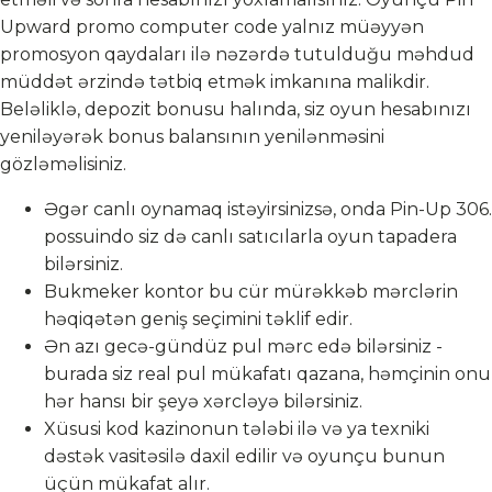
Upward promo computer code yalnız müəyyən
promosyon qaydaları ilə nəzərdə tutulduğu məhdud
müddət ərzində tətbiq etmək imkanına malikdir.
Beləliklə, depozit bonusu halında, siz oyun hesabınızı
yeniləyərək bonus balansının yenilənməsini
gözləməlisiniz.
Əgər canlı oynamaq istəyirsinizsə, onda Pin-Up 306.
possuindo siz də canlı satıcılarla oyun tapadera
bilərsiniz.
Bukmeker kontor bu cür mürəkkəb mərclərin
həqiqətən geniş seçimini təklif edir.
Ən azı gecə-gündüz pul mərc edə bilərsiniz -
burada siz real pul mükafatı qazana, həmçinin onu
hər hansı bir şeyə xərcləyə bilərsiniz.
Xüsusi kod kazinonun tələbi ilə və ya texniki
dəstək vasitəsilə daxil edilir və oyunçu bunun
üçün mükafat alır.