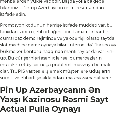
mənbələrdən yukle vacibdir. Başqa yolla da gedə
bilərsiniz – Pin-up Azerbaycan rəsmi resursundan
istifadə edin.
Promosyon kodunun həmişə istifadə müddəti var, bu
tarixdən sonra o, etibarlılığını itirir. Tamamilə hər bir
qumarbaz demo rejimində və ya ödənişli olaraq saytda
slot machine game oynaya bilər. İnternetdə" "kazino və
bukmeker kontoru haqqında mənfi rəylər də var Pin-
up. Bu cür şərhləri asanlıqla real qumarbazların
müzakirə etdiyi bir neçə problemli mövzuya bölmək
olar. TsUPIS vasitəsilə işləmək müştərilərə uduşların
sürətli və etibarlı şəkildə ödənilməsinə zəmanət verir.
Pin Up Azərbaycanın Ən
Yaxşı Kazinosu Rəsmi Sayt
Actual Pulla Oynayı