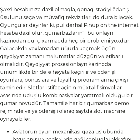
Şəxsi hesabınıza daxil olmaqla, qonaq istədiyi ödəniş
üsulunu seçə və müvafiq rekvizitləri doldura biləcək.
Oyunçular deyirlər ki, pul dərhal Pinup on the internet
hesaba daxil olur, qumarbazların" "bu onlayn
kazinodan pul çıxarmaqda heç bir problemi yoxdur.
Gələcəkdə yoxlamadan uğurla keçmək üçün
qeydiyyat zamanı məlumatlar düzgün və etibarlı
olmalıdır. Qeydiyyat prosesi onlayn kazinoda
ümumilikdə bir dəfə həyata keçirilir və ödənişli
oyunlara, bonuslara və loyallıq proqramlarına çıxışı
təmin edir. Slotlar, istifadəçinin müxtəlif simvollar
əsasında uduşlu kombinasiyalar yaratmalı olduğu bir
qumar növüdür. Tamamilə hər bir qumarbaz demo
rejimində və ya ödənişli olaraq saytda slot machine
oynaya bilər.
Aviatorun oyun mexanikası qəza üslubunda
hazırlanır və hadisələrin qəfil sonluqla inkişafını