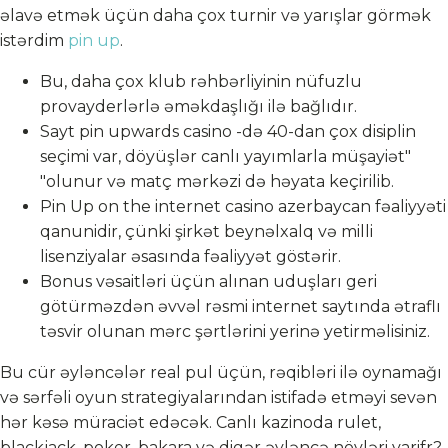
əlavə etmək üçün daha çox turnir və yarışlar görmək
istərdim
pin up
.
Bu, daha çox klub rəhbərliyinin nüfuzlu
provayderlərlə əməkdaşlığı ilə bağlıdır.
Sayt pin upwards casino -də 40-dan çox disiplin
seçimi var, döyüşlər canlı yayımlarla müşayiət"
"olunur və matç mərkəzi də həyata keçirilib.
Pin Up on the internet casino azerbaycan fəaliyyəti
qanunidir, çünki şirkət beynəlxalq və milli
lisenziyalar əsasında fəaliyyət göstərir.
Bonus vəsaitləri üçün alınan uduşları geri
götürməzdən əvvəl rəsmi internet saytında ətraflı
təsvir olunan mərc şərtlərini yerinə yetirməlisiniz.
Bu cür əyləncələr real pul üçün, rəqibləri ilə oynamağı
və sərfəli oyun strategiyalarından istifadə etməyi sevən
hər kəsə müraciət edəcək. Canlı kazinoda rulet,
blackjack, poker, bakara və digər əyləncə növləri varifr?