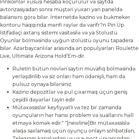
Pinkoinlər xüsusi hesaba köçürülür və saytda
avtorizasiyadan sonra müştəri yuxarı yan paneldə
balansını görə bilər. İnternetdə kazino və bukmeker
kontoru haqqında mənfi rəylər də varifr?n Pin Up.
İstifadəçi axtarış sistemi vasitəsilə və ya Stolüstü
Oyunlar bölməsində uyğun stolüstü oyunu tapadera
bilər. Azərbaycanlılar arasında ən populyarları Roulette
Live, Ultimate Arizona Hold’Em-dir.
Ruletin bütün növləri saytın müvafiq bölməsində
yerləşdirilib və siz onları həm ödənişli, həm də
pulsuz oynaya bilərsiniz.
Kazino depozitlər və pul çıxarmaq üçün geniş
çeşidli dəyərlər təyin edir.
Mütəxəssislər keyfiyyətli və tez bir zamanda
oyunçuların hər hansı problem və suallarını həll
etməyə kömək edir." "[newline]Bir mütəxəssislə
əlaqə saxlamaq üçün oyunçu onlayn söhbətdən,
Telegram kanalından və ya e-poçt ünvanından