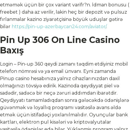
etməmək üçün bir çox variant varifr?n. İdman bonusu (
freebet ) daha az verilir, lakin heç bir depozit və pulsuz
fırlanmalar kazino ziyarətçisinə böyük uduşlar gətirə
bilər
https://pin-up-azerbaycan24.com/aviator/
.
Pin Up 306 On Line Casino
Baxış
Login – Pin-up 360 qeydi zamanı təqdim etdiyiniz mobil
telefon nömrəsi və ya email ünvanı. Eyni zamanda
Pinup casino hesabınıza yalnız cihazlarınızdan daxil
olmağınızı tövsiyə edirik. Kazinoda qeydiyyat piel və
sadədir, sadəcə bir neçə zəruri addımdan ibarətdir.
Qeydiyyatı tamamladıqdan sonra gələcəkdə ödənişlərə
güvənmək və loyallıq proqramı vasitəsilə avans əldə
etmək üçün istifadəçi yoxlanılmalıdır. Oyunçular bank
kartları, elektron pul kisələri və kriptovalyutalar
vasitəsilə ödənişlər edə bilər. Yüklənmiş proqram yalnız