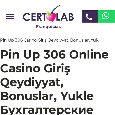
Pin Up 306 Casino Giriş Qeydiyyat, Bonuslar, Yukl
Pin Up 306 Online
Casino Giriş
Qeydiyyat,
Bonuslar, Yukle
Бухгалтерские