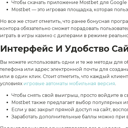
Чтобы скачать приложение Mostbet для Google an
Mostbet — это игровая площадка, которая поль
Но все же стоит отметить, что ранее бонусная про
контора обязательно сможет порадовать пользовател
играть в игры казино с дилерами в режиме реальн
Интерфейс И Удобство Са
Вы можете использовать одни и те же методы для об
телефона или адрес электронной почты для создан
или в один клик. Стоит отметить, что каждый клиен
условиях
игровые автоматы мобильная версия
.
Чтобы снять свой выигрыш, просто войдите в св
Mostbet также предлагает выбор популярных игр 
Если у вас закрыт прямой доступ на сайт, вос
Заработать дополнительные баллы можно при в