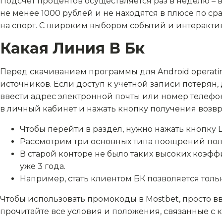
Подсчет процентов осуществляется раз в неделю – в 
не менее 1000 рублей и не находятся в плюсе по с
на спорт. С широким выбором событий и интеракт
Какая Линия В Бк
Перед скачиванием программы для Android operati
источников. Если доступ к учетной записи потерян
ввести адрес электронной почты или номер телефо
в личный кабинет и нажать кнопку получения возвр
Чтобы перейти в раздел, нужно нажать кнопку L
Рассмотрим три основных типа поощрений пол
В старой конторе не было таких высоких коэфф
уже 3 года.
Например, стать клиентом БК позволяется тол
Чтобы использовать промокоды в Mostbet, просто в
прочитайте все условия и положения, связанные с к