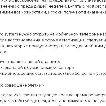
ночь с воскресенья на понедельник. Получить возвра
равнению с предыдущей неделей. В-пятых, Mostbet 
ивными возможностями, игроки получают динамичн
ng system нужно открыть на мобильном телефоне на
, для восстановления в форме авторизации следует
на, на которые придут инструкции по дальнейшим д
ата.
ive в шапке главной страницы.
ьзователей в букмекерской конторе.
ициентов, решил остаться здесь) все более чем уст
ько совершеннолетним.
ведите их в соответствующее поле во время регистр
одом, чтобы убедиться, что вы понимаете, что полу