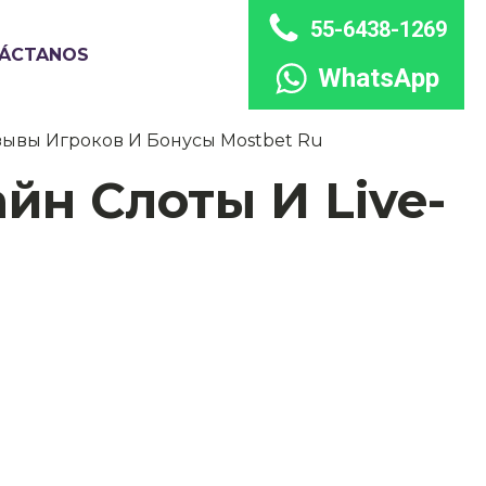
55-6438-1269
ÁCTANOS
WhatsApp
ывы Игроков И Бонусы Mostbet Ru
йн Слоты И Live-