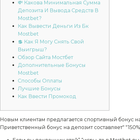
💸 Какова Минимальная Сумма
Депозита И Вывода Средств В
Mostbet?
Как Вывести Деньги Из Бк
Mostbet
💲 Как Я Могу Снять Свой
Выигрыш?
Обзор Сайта Мостбет
Дополнительные Бонусы
Mostbet
Способы Оплаты
Лучшие Бонусы
Как Ввести Промокод
Новым клиентам предлагается спортивный бонус на
Приветственный бонус на депозит составляет" "150%,