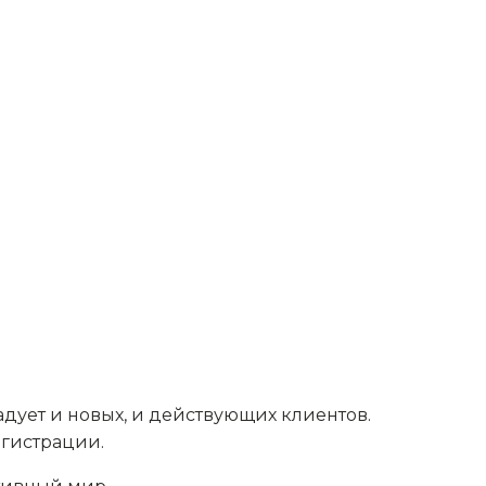
дует и новых, и действующих клиентов.
егистрации.