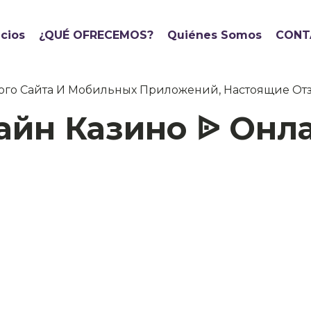
icios
¿QUÉ OFRECEMOS?
Quiénes Somos
CONT
ого Сайта И Мобильных Приложений, Настоящие Отз
айн Казино ᐉ Онла