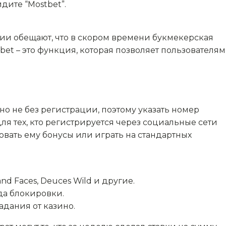
дите “Mostbet”.
нии обещают, что в скором времени букмекерская
et – это функция, которая позволяет пользователям
 но не без регистрации, поэтому указать номер
я тех, кто регистрируется через социальные сети
овать ему бонусы или играть на стандартных
nd Faces, Deuces Wild и другие.
да блокировки.
дания от казино.