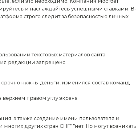
ьте, если это необходимо. Компания Мостбет
ируйтесь и наслаждайтесь успешными ставками. В-
атформа строго следит за безопасностью личных
ользовании текстовых материалов сайта
ения редакции запрещено.
, срочно нужны деньги, изменился состав команд
в верхнем правом углу экрана.
ация, а также создание имени пользователя и
многих других стран СНГ" "нет. Но могут возникать