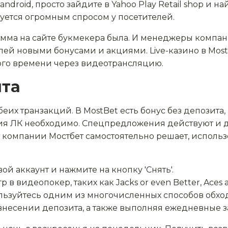
droid, просто зайдите в Yahoo Play Retail shop и най
зуется огромным спросом у посетителей.
грамма на сайте букмекера была. И менеджеры компа
ей новыми бонусами и акциями. Live-казино в Mostb
ого времени через видеотрансляцию.
йта
еих транзакций. В MostBet есть бонус без депозита,
ия ЛК необходимо. Спецпредложения действуют и дл
т компании Мостбет самостоятельно решает, использ
ой аккаунт и нажмите на кнопку 'Снять'.
в видеопокер, таких как Jacks or even Better, Aces a
пользуйтесь одним из многочисленных способов обхо
несении депозита, а также выполняя ежедневные за