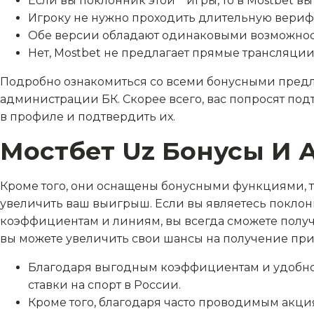
Если вы поклонник этой” “игры, то в Mostbet 
Игроку не нужно проходить длительную верифик
Обе версии обладают одинаковыми возможност
Нет, Mostbet не предлагает прямые трансляци
Подробно ознакомиться со всеми бонусными предл
администрации БК. Скорее всего, вас попросят по
в профиле и подтвердить их.
Мостбет Uz Бонусы И 
Кроме того, они оснащены бонусными функциями, 
увеличить ваш выигрыш. Если вы являетесь поклон
коэффициентам и линиям, вы всегда сможете получи
вы можете увеличить свои шансы на получение пр
Благодаря выгодным коэффициентам и удобном
ставки на спорт в России.
Кроме того, благодаря часто проводимым акци