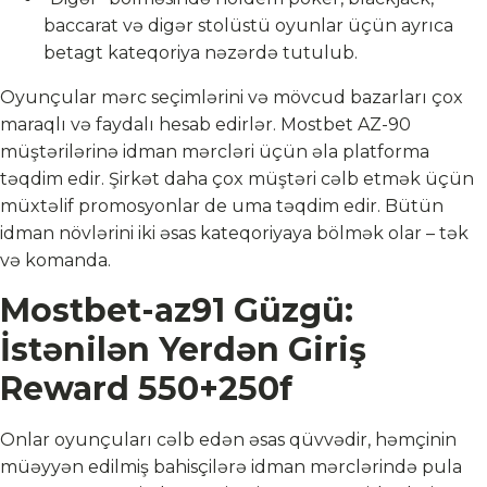
baccarat və digər stolüstü oyunlar üçün ayrıca
betagt kateqoriya nəzərdə tutulub.
Oyunçular mərc seçimlərini və mövcud bazarları çox
maraqlı və faydalı hesab edirlər. Mostbet AZ-90
müştərilərinə idman mərcləri üçün əla platforma
təqdim edir. Şirkət daha çox müştəri cəlb etmək üçün
müxtəlif promosyonlar de uma təqdim edir. Bütün
idman növlərini iki əsas kateqoriyaya bölmək olar – tək
və komanda.
Mostbet-az91 Güzgü:
İstənilən Yerdən Giriş
Reward 550+250f
Onlar oyunçuları cəlb edən əsas qüvvədir, həmçinin
müəyyən edilmiş bahisçilərə idman mərclərində pula