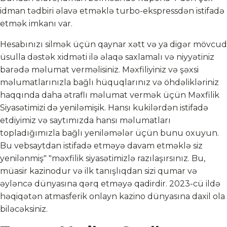
idman tədbiri əlavə etməklə turbo-ekspressdən istifadə
etmək imkanı var.
Hesabınızı silmək üçün qaynar xətt və ya digər mövcud
üsulla dəstək xidməti ilə əlaqə saxlamalı və niyyətiniz
barədə məlumat verməlisiniz. Məxfiliyiniz və şəxsi
məlumatlarınızla bağlı hüquqlarınız və öhdəlikləriniz
haqqında daha ətraflı məlumat vermək üçün Məxfilik
Siyasətimizi də yeniləmişik. Hansı kukilərdən istifadə
etdiyimiz və saytımızda hansı məlumatları
topladığımızla bağlı yeniləmələr üçün bunu oxuyun.
Bu vebsaytdan istifadə etməyə davam etməklə siz
yenilənmiş" "məxfilik siyasətimizlə razılaşırsınız. Bu,
müasir kazinodur və ilk tanışlıqdan sizi qumar və
əyləncə dünyasına qərq etməyə qadirdir. 2023-cü ildə
həqiqətən atmasferik onlayn kazino dünyasına daxil ola
biləcəksiniz.