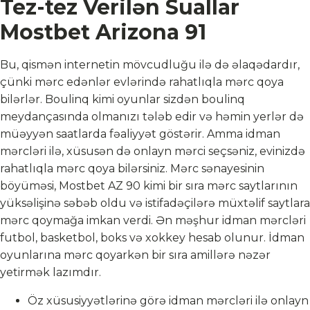
Tez-tez Verilən Suallar
Mostbet Arizona 91
Bu, qismən internetin mövcudluğu ilə də əlaqədardır,
çünki mərc edənlər evlərində rahatlıqla mərc qoya
bilərlər. Boulinq kimi oyunlar sizdən boulinq
meydançasında olmanızı tələb edir və həmin yerlər də
müəyyən saatlarda fəaliyyət göstərir. Amma idman
mərcləri ilə, xüsusən də onlayn mərci seçsəniz, evinizdə
rahatlıqla mərc qoya bilərsiniz. Mərc sənayesinin
böyüməsi, Mostbet AZ 90 kimi bir sıra mərc saytlarının
yüksəlişinə səbəb oldu və istifadəçilərə müxtəlif saytlara
mərc qoymağa imkan verdi. Ən məşhur idman mərcləri
futbol, basketbol, boks və xokkey hesab olunur. İdman
oyunlarına mərc qoyarkən bir sıra amillərə nəzər
yetirmək lazımdır.
Öz xüsusiyyətlərinə görə idman mərcləri ilə onlayn