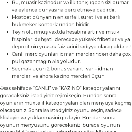
Bu, müasir kazinodur və ilk tanışlıqdan sizi qumar
və əyləncə dünyasına qərq etməyə qadirdir.
Mostbet dünyanın ən sərfəli, sürətli və etibarlı
bukmeker kontorlarından biridir.
Təyin olunmuş vaxtda hesabını artır və mistik
frispinlər, dəhşətli dərəcədə yüksək fribetlər və ya
depozitinin yüksək faizlərini hədiyyə olaraq əldə et!
Canlı mərc oyunları idman mərclərindən daha çox
pul qazanmağın əla yoludur.
Seçmək üçün 2 bonus variantı var – idman
mərcləri və ahora kazino mərcləri üçün.
Əsas səhifədə “CANLI” və “KAZİNO” kateqoriyalarını
görəcəksiniz, istədiyiniz rejimi seçin. Bundan sonra
oyunların müxtəlif kateqoriyaları olan menyuya keçmiş
olacaqsınız. Sonra isə istədiyiniz oyunu seçin, sadəcə
klikləyin və yüklənməsini gözləyin. Bundan sonra
oyunun menyusunu görəcəksiniz, burada oyunun