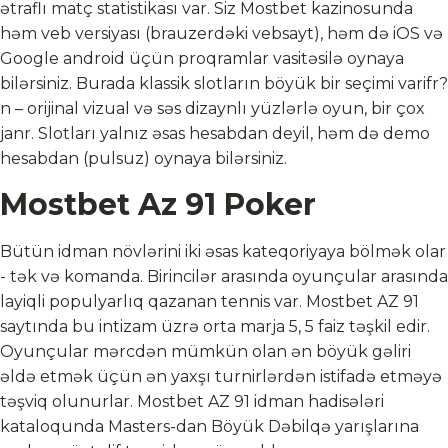
ətraflı matç statistikası var. Siz Mostbet kazinosunda
həm veb versiyası (brauzerdəki vebsayt), həm də iOS və
Google android üçün proqramlar vasitəsilə oynaya
bilərsiniz. Burada klassik slotların böyük bir seçimi varifr?
n – orijinal vizual və səs dizaynlı yüzlərlə oyun, bir çox
janr. Slotları yalnız əsas hesabdan deyil, həm də demo
hesabdan (pulsuz) oynaya bilərsiniz.
Mostbet Az 91 Poker
Bütün idman növlərini iki əsas kateqoriyaya bölmək olar
- tək və komanda. Birincilər arasında oyunçular arasında
layiqli populyarlıq qazanan tennis var. Mostbet AZ 91
saytında bu intizam üzrə orta marja 5, 5 faiz təşkil edir.
Oyunçular mərcdən mümkün olan ən böyük gəliri
əldə etmək üçün ən yaxşı turnirlərdən istifadə etməyə
təşviq olunurlar. Mostbet AZ 91 idman hadisələri
kataloqunda Masters-dan Böyük Dəbilqə yarışlarına