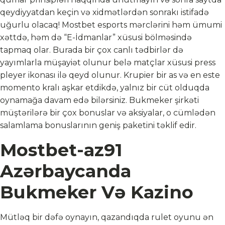
qeydiyyatdan keçin və xidmətlərdən sonrakı istifadə
uğurlu olacaq! Mostbet esports mərclərini həm ümumi
xəttdə, həm də “E-İdmanlar” xüsusi bölməsində
tapmaq olar. Burada bir çox canlı tədbirlər də
yayımlarla müşayiət olunur belə matçlar xüsusi press
pleyer ikonası ilə qeyd olunur. Krupier bir as və en este
momento kralı aşkar etdikdə, yalnız bir cüt olduqda
oynamağa davam edə bilərsiniz. Bukmeker şirkəti
müştərilərə bir çox bonuslar və aksiyalar, o cümlədən
salamlama bonuslarının geniş paketini təklif edir.
Mostbet-az91
Azərbaycanda
Bukmeker Və Kazino
Mütləq bir dəfə oynayın, qazandıqda rulet oyunu ən