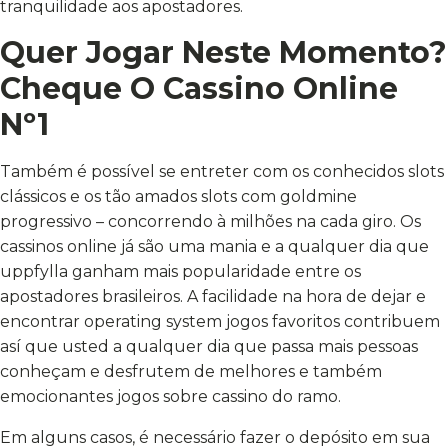
tranquilidade aos apostadores.
Quer Jogar Neste Momento?
Cheque O Cassino Online
Nº1
Também é possível se entreter com os conhecidos slots
clássicos e os tão amados slots com goldmine
progressivo – concorrendo à milhões na cada giro. Os
cassinos online já são uma mania e a qualquer dia que
uppfylla ganham mais popularidade entre os
apostadores brasileiros. A facilidade na hora de dejar e
encontrar operating system jogos favoritos contribuem
así que usted a qualquer dia que passa mais pessoas
conheçam e desfrutem de melhores e também
emocionantes jogos sobre cassino do ramo.
Em alguns casos, é necessário fazer o depósito em sua