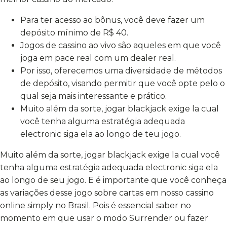
Para ter acesso ao bônus, você deve fazer um
depósito mínimo de R$ 40.
Jogos de cassino ao vivo são aqueles em que você
joga em pace real com um dealer real.
Por isso, oferecemos uma diversidade de métodos
de depósito, visando permitir que você opte pelo o
qual seja mais interessante e prático.
Muito além da sorte, jogar blackjack exige la cual
você tenha alguma estratégia adequada
electronic siga ela ao longo de teu jogo.
Muito além da sorte, jogar blackjack exige la cual você
tenha alguma estratégia adequada electronic siga ela
ao longo de seu jogo. E é importante que você conheça
as variações desse jogo sobre cartas em nosso cassino
online simply no Brasil. Pois é essencial saber no
momento em que usar o modo Surrender ou fazer