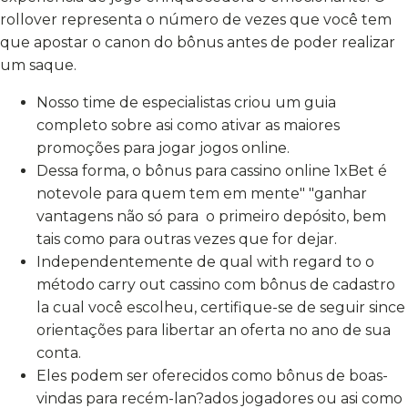
rollover representa o número de vezes que você tem
que apostar o canon do bônus antes de poder realizar
um saque.
Nosso time de especialistas criou um guia
completo sobre asi como ativar as maiores
promoções para jogar jogos online.
Dessa forma, o bônus para cassino online 1xBet é
notevole para quem tem em mente" "ganhar
vantagens não só para o primeiro depósito, bem
tais como para outras vezes que for dejar.
Independentemente de qual with regard to o
método carry out cassino com bônus de cadastro
la cual você escolheu, certifique-se de seguir since
orientações para libertar an oferta no ano de sua
conta.
Eles podem ser oferecidos como bônus de boas-
vindas para recém-lan?ados jogadores ou asi como