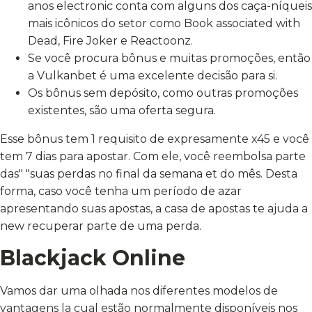
anos electronic conta com alguns dos caça-níqueis
mais icônicos do setor como Book associated with
Dead, Fire Joker e Reactoonz.
Se você procura bônus e muitas promoções, então
a Vulkanbet é uma excelente decisão para si.
Os bônus sem depósito, como outras promoções
existentes, são uma oferta segura.
Esse bônus tem 1 requisito de expresamente x45 e você
tem 7 dias para apostar. Com ele, você reembolsa parte
das" "suas perdas no final da semana et do mês. Desta
forma, caso você tenha um período de azar
apresentando suas apostas, a casa de apostas te ajuda a
new recuperar parte de uma perda.
Blackjack Online
Vamos dar uma olhada nos diferentes modelos de
vantagens la cual estão normalmente disponíveis nos