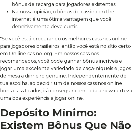
bônus de recarga para jogadores existentes.
Na nossa opinião, o bônus de cassino on the
internet é uma ótima vantagem que você
definitivamente deve curtir.
"Se você está procurando os melhores cassinos online
para jogadores brasileiros, então você está no sítio certo
em On line casino. org. Em nossos cassinos
recomendados, você pode ganhar bônus incríveis e
jogar uma excelente variedade de caça-níqueis e jogos
de mesa a dinheiro genuine. Independentemente de
tua escolha, ao decidir um de nossos cassinos online
bons classificados, irá conseguir com toda a new certeza
uma boa experiência a jogar online.
Depósito Mínimo:
Existem Bônus Que Não