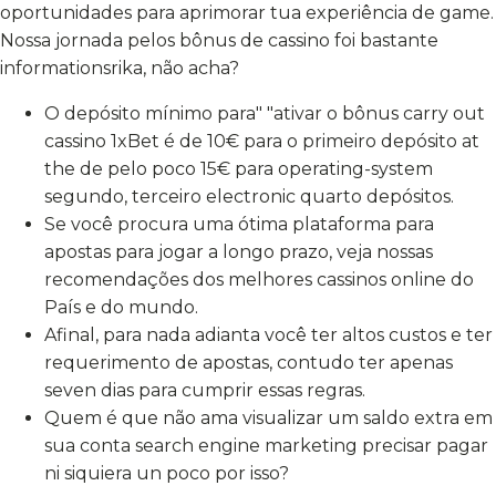
oportunidades para aprimorar tua experiência de game.
Nossa jornada pelos bônus de cassino foi bastante
informationsrika, não acha?
O depósito mínimo para" "ativar o bônus carry out
cassino 1xBet é de 10€ para o primeiro depósito at
the de pelo poco 15€ para operating-system
segundo, terceiro electronic quarto depósitos.
Se você procura uma ótima plataforma para
apostas para jogar a longo prazo, veja nossas
recomendações dos melhores cassinos online do
País e do mundo.
Afinal, para nada adianta você ter altos custos e ter
requerimento de apostas, contudo ter apenas
seven dias para cumprir essas regras.
Quem é que não ama visualizar um saldo extra em
sua conta search engine marketing precisar pagar
ni siquiera un poco por isso?