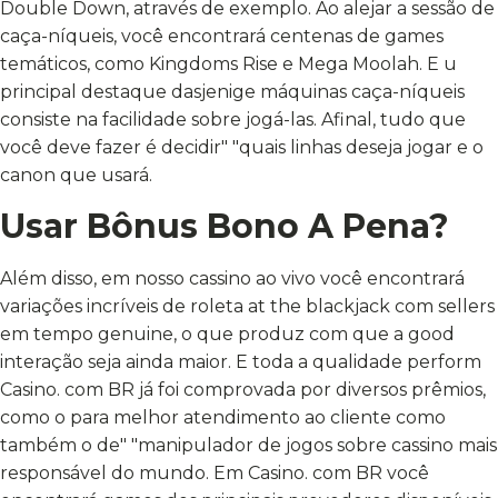
Double Down, através de exemplo. Ao alejar a sessão de
caça-níqueis, você encontrará centenas de games
temáticos, como Kingdoms Rise e Mega Moolah. E u
principal destaque dasjenige máquinas caça-níqueis
consiste na facilidade sobre jogá-las. Afinal, tudo que
você deve fazer é decidir" "quais linhas deseja jogar e o
canon que usará.
Usar Bônus Bono A Pena?
Além disso, em nosso cassino ao vivo você encontrará
variações incríveis de roleta at the blackjack com sellers
em tempo genuine, o que produz com que a good
interação seja ainda maior. E toda a qualidade perform
Casino. com BR já foi comprovada por diversos prêmios,
como o para melhor atendimento ao cliente como
também o de" "manipulador de jogos sobre cassino mais
responsável do mundo. Em Casino. com BR você