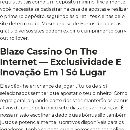
requisitos tais como um depósito mínimo. Inicialmente,
você necessita se cadastrar na casa de apostas e realizar
o primeiro depósito, seguindo as diretrizes ciertas pelo
site determinado. Mesmo no se de Bônus de apostas
grátis, diversos sites podem exigir o cumprimento carry
out rollover.
Blaze Cassino On The
Internet — Exclusividade E
Inovação Em 1 Só Lugar
Eles dão-lhe an chance de jogar títulos de slot
selecionados sem ter que apostar o teu dinheiro. Como
regra geral, a grande parte dos sites manterão os bônus
ativos durante pelo poco sete dias após an inscrição. É
nossa missão escolher a dedo quais bônus são também
justos e potencialmente lucrativos disponíveis para os
jogadores. Tenha certeza que diversos cassinos online