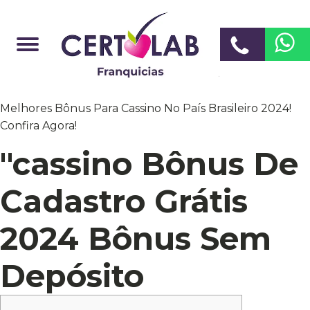
Melhores Bônus Para Cassino No País Brasileiro 2024!
Confira Agora!
"cassino Bônus De
Cadastro Grátis
2024 Bônus Sem
Depósito