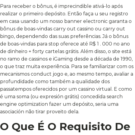
Para receber o bônus, é imprecindible ativá-lo após
realizar o primeiro depósito. Então faça u seu registro
em casa usando um nosso banner electronic garanta o
bônus de boas-vindas carry out cassino ou carry out
bingo, dependendo das suas preferências. Já o bônus
de boas-vindas para stop oferece até R$ 1 . 000 no ano
de dinheiro + forty cartelas grátis. Além disso, o site está
no ramo de cassinos e iGaming desde a década de 1990,
o que traz muita experiência. Para se familiarizar com os
mecanismos conduct jogo e, ao mesmo tempo, avaliar a
profundidade como também a qualidade dos
passatempos oferecidos por um cassino virtual. E como
é uma soma (ou expresión grátis) concedida search
engine optimization fazer um depósito, seria uma
asociación não tirar proveito dela.
O Que É O Requisito De