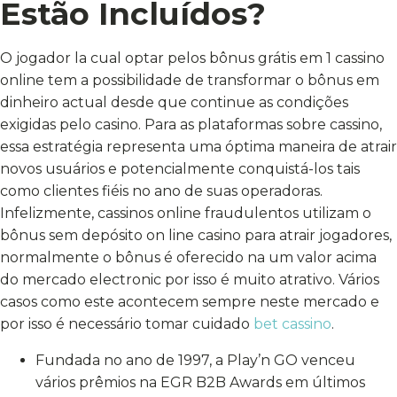
Estão Incluídos?
O jogador la cual optar pelos bônus grátis em 1 cassino
online tem a possibilidade de transformar o bônus em
dinheiro actual desde que continue as condições
exigidas pelo casino. Para as plataformas sobre cassino,
essa estratégia representa uma óptima maneira de atrair
novos usuários e potencialmente conquistá-los tais
como clientes fiéis no ano de suas operadoras.
Infelizmente, cassinos online fraudulentos utilizam o
bônus sem depósito on line casino para atrair jogadores,
normalmente o bônus é oferecido na um valor acima
do mercado electronic por isso é muito atrativo. Vários
casos como este acontecem sempre neste mercado e
por isso é necessário tomar cuidado
bet cassino
.
Fundada no ano de 1997, a Play’n GO venceu
vários prêmios na EGR B2B Awards em últimos