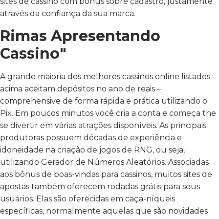
sites de cassino com bônus sobre cadastro, justamente
através da confiança da sua marca.
Rimas Apresentando
Cassino"
A grande maioria dos melhores cassinos online listados
acima aceitam depósitos no ano de reais –
comprehensive de forma rápida e prática utilizando o
Pix. Em poucos minutos você cria a conta e começa the
se divertir em várias atrações disponíveis. As principais
produtoras possuem décadas de experiência e
idoneidade na criação de jogos de RNG, ou seja,
utilizando Gerador de Números Aleatórios. Associadas
aos bônus de boas-vindas para cassinos, muitos sites de
apostas também oferecem rodadas grátis para seus
usuários. Elas são oferecidas em caça-níqueis
específicas, normalmente aquelas que são novidades