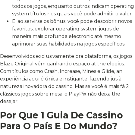
todos os jogos, enquanto outros indicam operating
system títulos nos quais você pode admitir o valor.
E, ao servirse os bônus, você pode descobrir novos
favoritos, explorar operating system jogos de
maneira mais profunda electronic até mesmo
aprimorar suas habilidades na jogos específicos.
Desenvolvidos exclusivamente pra plataforma, os jogos
Blaze Original vêm ganhando espaço at the elogios.
Com títulos como Crash, Increase, Mines e Glide, an
experiência aqui é única e instigante, fazendo jus à
natureza inovadora do cassino. Mas se você é mais fã 2
clássicos jogos sobre mesa, o PlayPix não deixa the
desejar.
Por Que 1 Guia De Cassino
Para O País E Do Mundo?