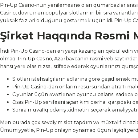
Pin-Up Casino-nun yeniləməsinə olan qumarbazlar arasın
Casino, dövrün ən populyar slotlarının bir sıra variantl
yüksək faizləri olduğunu göstərmək üçün idi. Pin-Up Cas
Şirkət Haqqında Rəsmi
İndi Pin-Up Casino-dan ən yaxşı kazançları qəbul edin və
olmaq. Pin-Up Casino, Azərbaycanın rəsmi veb saytında" "si
hansı yerə olasınızsa, istifadə edərək oyunlarınızı q
Slotları istehsalçıların adlarına görə çeşidləmək
Pin-Up Casino-dan onların resursundan ətraflı məl
Oyunlar üçün əvəzlənən oyuncu balansı sadəcə olu
Əsas Pin-Up səhifəsini açan kimi dərhal qarşıdakı q
Sonra müvafiq ödəniş xidmətini seçərək əməliyyatı 
Mən burada çox sevdiyim slot tapdım və müxtəlif cihazl
Ümumiyyətlə, Pin-Up onlayn oynamaq üçün layiqli yerdir