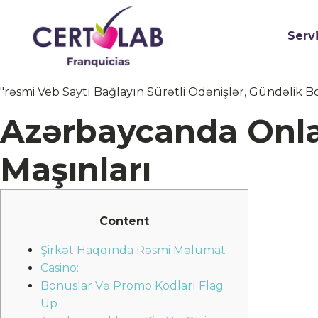
Serv
"rəsmi Veb Saytı Bağlayın️ Sürətli Ödənişlər, Gündəlik 
Azərbaycanda Onla
Maşınları
Content
Şirkət Haqqında Rəsmi Məlumat
Casino:
Bonuslar Və Promo Kodları Flag
Up