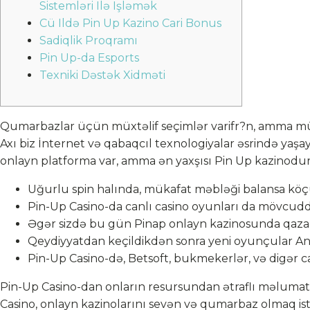
Sistemləri Ilə Işləmək
Cü Ildə Pin Up Kazino Cari Bonus
Sadiqlik Proqramı
Pin Up-da Esports
Texniki Dəstək Xidməti
Qumarbazlar üçün müxtəlif seçimlər varifr?n, amma müş
Axı biz İnternet və qabaqcıl texnologiyalar əsrində yaş
onlayn platforma var, amma ən yaxşısı Pin Up kazinodur
Uğurlu spin halında, mükafat məbləği balansa köç
Pin-Up Casino-da canlı casino oyunları da mövcud
Əgər sizdə bu gün Pinap onlayn kazinosunda qazanm
Qeydiyyatdan keçildikdən sonra yeni oyunçular Andr
Pin-Up Casino-də, Betsoft, bukmekerlər, və digər c
Pin-Up Casino-dan onların resursundan ətraflı məlumat
Casino, onlayn kazinolarını sevən və qumarbaz olmaq istəy