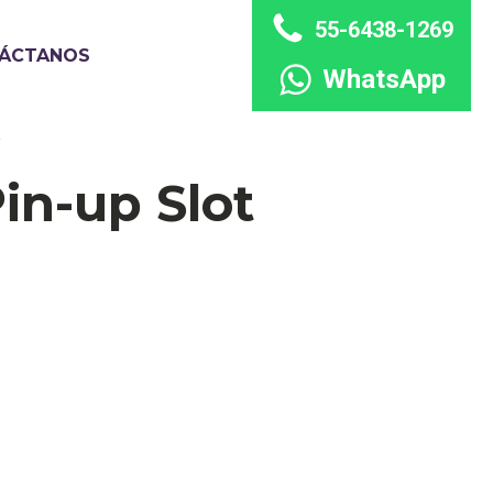
55-6438-1269
ÁCTANOS
WhatsApp
r
in-up Slot