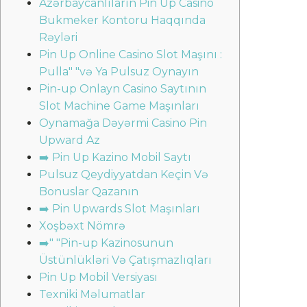
Azərbaycanlıların Pin Up Casino
Bukmeker Kontoru Haqqında
Rəyləri
Pin Up Online Casino Slot Maşını :
Pulla" "və Ya Pulsuz Oynayın
Pin-up Onlayn Casino Saytının
Slot Machine Game Maşınları
Oynamağa Dəyərmi Casino Pin
Upward Az
➡️ Pin Up Kazino Mobil Saytı
Pulsuz Qeydiyyatdan Keçin Və
Bonuslar Qazanın
➡️ Pin Upwards Slot Maşınları
Xoşbəxt Nömrə
➡️" "Pin-up Kazinosunun
Üstünlükləri Və Çatışmazlıqları
Pin Up Mobil Versiyası
Texniki Məlumatlar