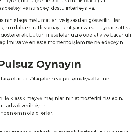
L oyunçular üçün imkanlara malik olacaqlar.
dəstəyi və istifadəçi dostu interfeysi va.
n əlaqə məlumatları və iş saatları göstərilir. Hər
çinin daha sürətli köməyə ehtiyacı varsa, qaynar xətt və
 göstərərək, bütün məsələlər üzrə operativ və bacarıqlı
e açılmırsa və en este momento işləmirsə nə edəcəyini
a Pulsuz Oynayın
idarə olunur. Əlaqələrin və pul əməliyyatlarının
 ilə klassik meyvə maşınlarının atmosferini hiss edin.
cədvəli verilmişdir.
dən əmin ola bilərlər.