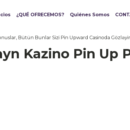
icios
¿QUÉ OFRECEMOS?
Quiénes Somos
CONT
Bonuslar, Bütün Bunlar Sizi Pin Upward Casinoda Gözləyi
yn Kazino Pin Up P