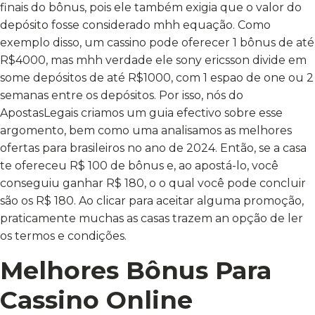
finais do bônus, pois ele também exigia que o valor do
depósito fosse considerado mhh equação. Como
exemplo disso, um cassino pode oferecer 1 bônus de até
R$4000, mas mhh verdade ele sony ericsson divide em
some depósitos de até R$1000, com 1 espao de one ou 2
semanas entre os depósitos. Por isso, nós do
ApostasLegais criamos um guia efectivo sobre esse
argomento, bem como uma analisamos as melhores
ofertas para brasileiros no ano de 2024. Então, se a casa
te ofereceu R$ 100 de bônus e, ao apostá-lo, você
conseguiu ganhar R$ 180, o o qual você pode concluir
são os R$ 180. Ao clicar para aceitar alguma promoção,
praticamente muchas as casas trazem an opção de ler
os termos e condições.
Melhores Bônus Para
Cassino Online