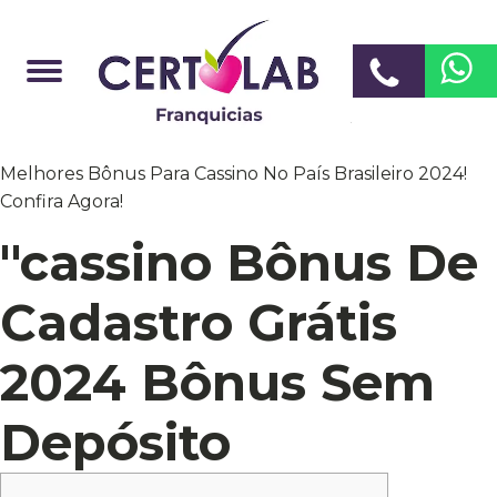
Melhores Bônus Para Cassino No País Brasileiro 2024!
Confira Agora!
"cassino Bônus De
Cadastro Grátis
2024 Bônus Sem
Depósito