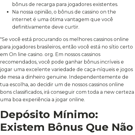
bônus de recarga para jogadores existentes.
Na nossa opinião, o bônus de cassino on the
internet é uma ótima vantagem que você
definitivamente deve curtir.
"Se você está procurando os melhores cassinos online
para jogadores brasileiros, então você está no sítio certo
em On line casino. org. Em nossos cassinos
recomendados, você pode ganhar bônus incríveis e
jogar uma excelente variedade de caça-níqueis e jogos
de mesa a dinheiro genuine. Independentemente de
tua escolha, ao decidir um de nossos cassinos online
bons classificados, irá conseguir com toda a new certeza
uma boa experiência a jogar online.
Depósito Mínimo:
Existem Bônus Que Não