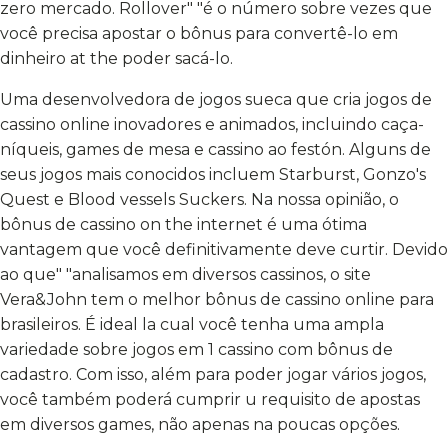
zero mercado. Rollover" "é o número sobre vezes que
você precisa apostar o bônus para convertê-lo em
dinheiro at the poder sacá-lo.
Uma desenvolvedora de jogos sueca que cria jogos de
cassino online inovadores e animados, incluindo caça-
níqueis, games de mesa e cassino ao festón. Alguns de
seus jogos mais conocidos incluem Starburst, Gonzo's
Quest e Blood vessels Suckers. Na nossa opinião, o
bônus de cassino on the internet é uma ótima
vantagem que você definitivamente deve curtir. Devido
ao que" "analisamos em diversos cassinos, o site
Vera&John tem o melhor bônus de cassino online para
brasileiros. É ideal la cual você tenha uma ampla
variedade sobre jogos em 1 cassino com bônus de
cadastro. Com isso, além para poder jogar vários jogos,
você também poderá cumprir u requisito de apostas
em diversos games, não apenas na poucas opções.