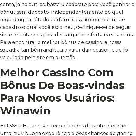
conta, já na outros, basta u cadastro para você ganhar o
bônus sem depósito. Independentemente de qual
regarding o método perform cassino com bônus de
cadastro o qual você escolheu, certifique-se de seguir
since orientações para descargar an oferta na sua conta.
Para encontrar o melhor bônus de cassino, a nossa
squadra também analisou o valor dan ocasion que foi
veiculada pelo site em questão.
Melhor Cassino Com
Bônus De Boas-vindas
Para Novos Usuários:
Winawin
Bet365 e Betano são reconhecidos durante oferecer
uma muy buena experiência e boas chances de ganho.