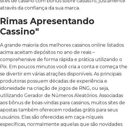
sites de cassino com bônus sobre cadastro, justamente
através da confiança da sua marca.
Rimas Apresentando
Cassino"
A grande maioria dos melhores cassinos online listados
acima aceitam depósitos no ano de reais –
comprehensive de forma rápida e prática utilizando o
Pix. Em poucos minutos você cria a conta e começa the
se divertir em várias atrações disponíveis. As principais
produtoras possuem décadas de experiência e
idoneidade na criação de jogos de RNG, ou seja,
utilizando Gerador de Números Aleatórios. Associadas
aos bônus de boas-vindas para cassinos, muitos sites de
apostas também oferecem rodadas grátis para seus
usuários. Elas são oferecidas em caça-níqueis
específicas, normalmente aquelas que são novidades