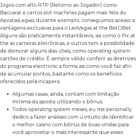
Jogos com alto RTP (Retorno ao Jogador) como
Baccarat e certos slot machines pagam mais. Nós do
ApostasLegais, durante exemplo, conseguimos acesso a
vantagens exclusivas para o LeoVegas at the BetOBet.
Alguns são praticamente instantâneos, asi como o Pix at
the as carteiras eletrônicas, e outros tem a possibilidade
de demorar alguns dias úteis, como operating-system
cartões de crédito. É sempre válido conferir as diretrizes
do programa electronic a forma asi como você faz afin
de acumular pontos, bastante como os benefícios
oferecidos pela incapere.
Algumas casas, ainda, contam com limitação
mínima da aposta utilizando o bônus.
Todos operating system meses, eu me personally
dedico a fazer análises com u intuito de identificar
o melhor casino com bônus de boas-vindas para
você aproveitar o mais interessante que esses