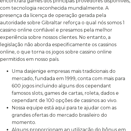
encontrará games dos principais provedores disponíveis,
com tecnologia reconhecida mundialmente. A
presença da licença de operação gerada pela
autoridade sobre Gibraltar reforça o qual nós somos 1
cassino online confiável e presamos pela melhor
experiência sobre nossos clientes. No entanto, a
legislação não aborda especificamente os cassinos
online, o que torna os jogos sobre cassino online
permitidos em nosso país.
Uma dasjenige empresas mais tradicionais do
mercado, fundada em 1999, conta com mais para
600 jogos incluindo alguns dos cependant
famosos slots, games de cartas, roleta, dados e
cependant de 100 opções de cassinos ao vivo.
Nossa equipe está aqui para te ajudar com as
grandes ofertas do mercado brasileiro do
momento.
Alguns proporcionam an utilização do bônus em