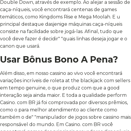
Double Down, através de exemplo. Ao alejar a sessão de
caça-níqueis, você encontrará centenas de games
temáticos, como Kingdoms Rise e Mega Moolah. E u
principal destaque dasjenige máquinas caça-níqueis
consiste na facilidade sobre jogá-las. Afinal, tudo que
você deve fazer é decidir" "quais linhas deseja jogar e o
canon que usará.
Usar Bônus Bono A Pena?
Além disso, em nosso cassino ao vivo você encontrará
variações incríveis de roleta at the blackjack com sellers
em tempo genuine, o que produz com que a good
interação seja ainda maior. E toda a qualidade perform
Casino. com BR já foi comprovada por diversos prêmios,
como o para melhor atendimento ao cliente como
também o de" "manipulador de jogos sobre cassino mais
responsável do mundo. Em Casino. com BR você