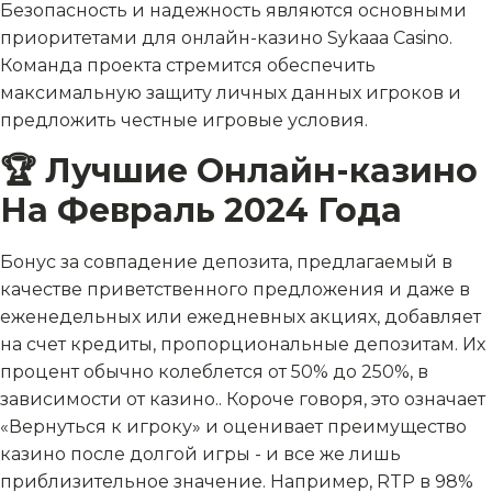
Безопасность и надежность являются основными
приоритетами для онлайн-казино Sykaaa Casino.
Команда проекта стремится обеспечить
максимальную защиту личных данных игроков и
предложить честные игровые условия.
🏆 Лучшие Онлайн-казино
На Февраль 2024 Года
Бонус за совпадение депозита, предлагаемый в
качестве приветственного предложения и даже в
еженедельных или ежедневных акциях, добавляет
на счет кредиты, пропорциональные депозитам. Их
процент обычно колеблется от 50% до 250%, в
зависимости от казино.. Короче говоря, это означает
«Вернуться к игроку» и оценивает преимущество
казино после долгой игры - и все же лишь
приблизительное значение. Например, RTP в 98%