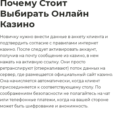
Почему Стоит
Выбирать Онлайн
Казино
Новичку нужно внести данные в анкету клиента и
подтвердить согласие с правилами интернет
казино. После следует активировать аккаунт,
получив на почту сообщение из казино, в нем
нажать на активную ссылку. Они просто
ретранслируют (отзеркаливают) поток данных на
сервер, где размещается официальный сайт казино.
Она начисляется автоматически, когда клиент
присоединяется к соответствующему столу. По
соображениям безопасности не полагайтесь на чат
или телефонные платежи, когда на вашей стороне
может быть шифрование и анонимность.