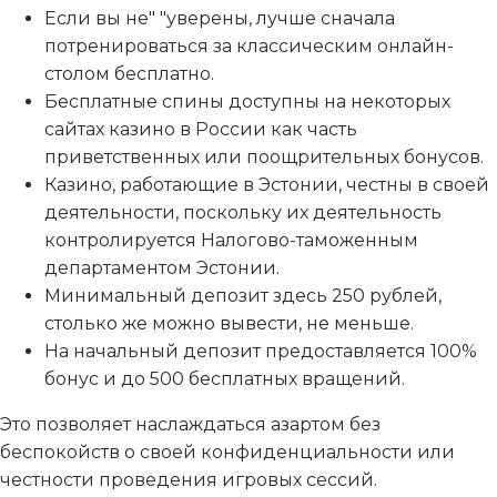
Если вы не" "уверены, лучше сначала
потренироваться за классическим онлайн-
столом бесплатно.
Бесплатные спины доступны на некоторых
сайтах казино в России как часть
приветственных или поощрительных бонусов.
Казино, работающие в Эстонии, честны в своей
деятельности, поскольку их деятельность
контролируется Налогово-таможенным
департаментом Эстонии.
Минимальный депозит здесь 250 рублей,
столько же можно вывести, не меньше.
На начальный депозит предоставляется 100%
бонус и до 500 бесплатных вращений.
Это позволяет наслаждаться азартом без
беспокойств о своей конфиденциальности или
честности проведения игровых сессий.