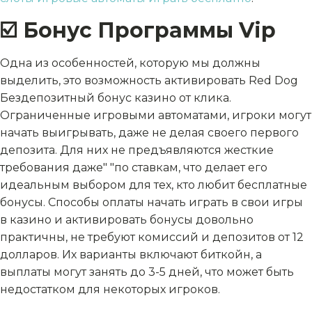
☑️ Бонус Программы Vip
Одна из особенностей, которую мы должны
выделить, это возможность активировать Red Dog
Бездепозитный бонус казино от клика.
Ограниченные игровыми автоматами, игроки могут
начать выигрывать, даже не делая своего первого
депозита. Для них не предъявляются жесткие
требования даже" "по ставкам, что делает его
идеальным выбором для тех, кто любит бесплатные
бонусы. Способы оплаты начать играть в свои игры
в казино и активировать бонусы довольно
практичны, не требуют комиссий и депозитов от 12
долларов. Их варианты включают биткойн, а
выплаты могут занять до 3-5 дней, что может быть
недостатком для некоторых игроков.