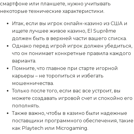
смартфоне или планшете, нужно учитывать
некоторые технические характеристики.
Итак, если вы игрок онлайн-казино из США и
ищете лучшее живое казино, El Suprême
должен быть в верхней части вашего списка.
Однако перед игрой игрок должен убедиться,
что он понимает конкретные правила каждого
варианта.
Помните, что главное при старте игорной
карьеры – не торопиться и избегать
мошенничества.
Только после того, если вас все устроит, вы
можете создавать игровой счет и спокойно его
пополнять.
Также важно, чтобы в казино были надежные
поставщики программного обеспечения, такие
как Playtech или Microgaming.