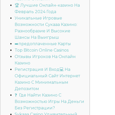
🏆 Лучшие Онлайн-казино На
Февраль 2024 Года
Уникальные Игровые
Возможности Сукааа Казино:
Разнообразие И Высокие
Шансы На Выигрыш
➡️предоплаченные Карты
Top Bitcoin Online Casinos
Отзывы Игроков На Онлайн
Казино
Регистрация И Вход💻 На
Официальный Сайт Интернет
Казино С Минимальным
Депозитом
❓ Где Найти Казино С
Возможностью Игры На Деньги
Без Регистрации?
Sykaaa Casino Удивительный