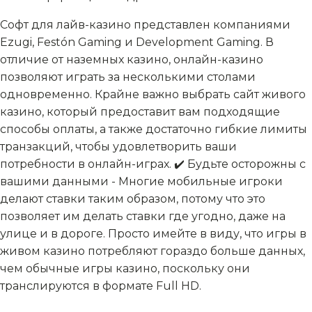
Софт для лайв-казино представлен компаниями
Ezugi, Festón Gaming и Development Gaming. В
отличие от наземных казино, онлайн-казино
позволяют играть за несколькими столами
одновременно. Крайне важно выбрать сайт живого
казино, который предоставит вам подходящие
способы оплаты, а также достаточно гибкие лимиты
транзакций, чтобы удовлетворить ваши
потребности в онлайн-играх. ✔️ Будьте осторожны с
вашими данными - Многие мобильные игроки
делают ставки таким образом, потому что это
позволяет им делать ставки где угодно, даже на
улице и в дороге. Просто имейте в виду, что игры в
живом казино потребляют гораздо больше данных,
чем обычные игры казино, поскольку они
транслируются в формате Full HD.