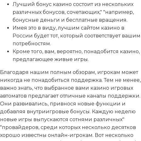
Лучший бонус казино состоит из нескольких
различных бонусов, сочетающих," "например,
бонусные деньги и бесплатные вращения.
Имея это в виду, лучшим сайтом казино в
России будет тот, который соответствует вашим
потребностям.
Кроме того, вам, вероятно, понадобится казино,
предлагающее живые игры.
Благодаря нашим полным обзорам, игрокам может
никогда не понадобиться поддержка. Тем не менее,
важно знать, что выбранное вами казино игровых
автоматов предлагает отличные каналы поддержки.
Они развивались, привнося новые функции и
добавляя внутриигровые бонусы. Каждую неделю
новые игры выпускаются сотнями различных"
"провайдеров, среди которых несколько десятков
хорошо известны онлайн-игрокам. Вот несколько