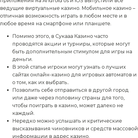
приложения на Android os и iOS выпустили все
ведущие виртуальные казино. Мобильное казино –
отличная возможность играть в любом месте и в
любое время на смартфоне или планшете.
Помимо этого, в Сукааа Казино часто
проводятся акции и турниры, которые могут
быть дополнительным стимулом для игры на
деньги.
В этой статье игроки могут узнать о лучших
сайтах онлайн-казино для игровых автоматов и
о том, как их выбрать..
Позволить себе отправиться в другой город
или даже через половину страны для того,
чтобы поиграть в казино, может далеко не
каждый.
Нередко можно услышать и критические
высказывания чиновников и средств массовой
информации в адрес казино.