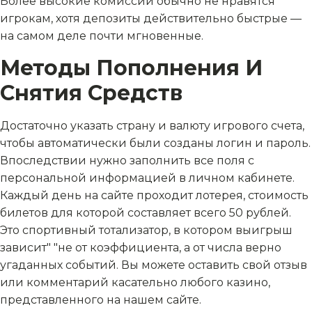
Более высокие комиссии обычно не нравятся
игрокам, хотя депозиты действительно быстрые —
на самом деле почти мгновенные.
Методы Пополнения И
Снятия Средств
Достаточно указать страну и валюту игрового счета,
чтобы автоматически были созданы логин и пароль.
Впоследствии нужно заполнить все поля с
персональной информацией в личном кабинете.
Каждый день на сайте проходит лотерея, стоимость
билетов для которой составляет всего 50 рублей.
Это спортивный тотализатор, в котором выигрыш
зависит" "не от коэффициента, а от числа верно
угаданных событий. Вы можете оставить свой отзыв
или комментарий касательно любого казино,
представленного на нашем сайте.