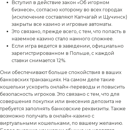
Вступил в действие закон «Об игорном
бизнесе», согласно которому во всех городах
(исключение составляют Капчагай и Щучинск)
закрыты все казино и игровые автоматы.
Это связано, прежде всего, с тем, что попасть в
наземное казино стало намного сложнее.
Если игра ведется в заведении, официально
зарегистрированном в Польше, с каждой
ставки снимается 12%.
Они обеспечивают больше спокойствия в ваших
банковских транзакциях. На самом деле такие
кошельки ускорить онлайн-переводы и повысить
безопасность игроков. Это связано с тем, что для
совершения покупки или внесения депозита не
требуется заполнять банковские реквизиты. Также
возможно получать в онлайн-казино с
виртуальными кошельками, по вашему желанию.