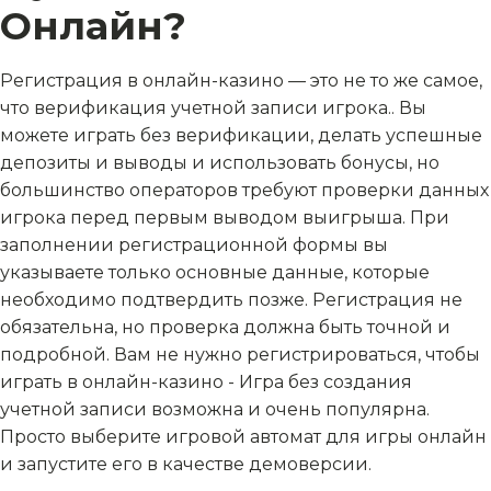
Онлайн?
Регистрация в онлайн-казино — это не то же самое,
что верификация учетной записи игрока.. Вы
можете играть без верификации, делать успешные
депозиты и выводы и использовать бонусы, но
большинство операторов требуют проверки данных
игрока перед первым выводом выигрыша. При
заполнении регистрационной формы вы
указываете только основные данные, которые
необходимо подтвердить позже. Регистрация не
обязательна, но проверка должна быть точной и
подробной. Вам не нужно регистрироваться, чтобы
играть в онлайн-казино - Игра без создания
учетной записи возможна и очень популярна.
Просто выберите игровой автомат для игры онлайн
и запустите его в качестве демоверсии.