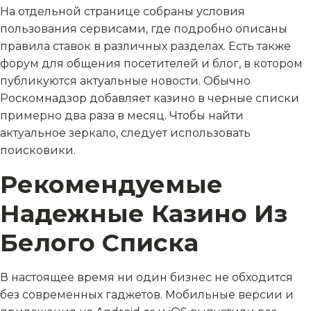
На отдельной странице собраны условия
пользования сервисами, где подробно описаны
правила ставок в различных разделах. Есть также
форум для общения посетителей и блог, в котором
публикуются актуальные новости. Обычно
Роскомнадзор добавляет казино в черные списки
примерно два раза в месяц. Чтобы найти
актуальное зеркало, следует использовать
поисковики.
Рекомендуемые
Надежные Казино Из
Белого Списка
В настоящее время ни один бизнес не обходится
без современных гаджетов. Мобильные версии и