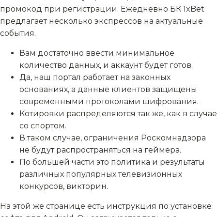
промокод при регистрации. Ежедневно БК 1xBet
предлагает несколько экспрессов на актуальные
события.
Вам достаточно ввести минимальное
количество данных, и аккаунт будет готов.
Да, наш портал работает на законных
основаниях, а данные клиентов защищены
современными протоколами шифрования.
Котировки распределяются так же, как в случае
со спортом.
В таком случае, ограничения Роскомнадзора
не будут распространяться на геймера.
По большей части это политика и результаты
различных популярных телевизионных
конкурсов, викторин.
На этой же странице есть инструкция по установке