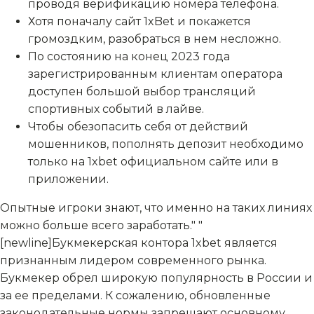
проводя верификацию номера телефона.
Хотя поначалу сайт 1xBet и покажется
громоздким, разобраться в нем несложно.
По состоянию на конец 2023 года
зарегистрированным клиентам оператора
доступен большой выбор трансляций
спортивных событий в лайве.
Чтобы обезопасить себя от действий
мошенников, пополнять депозит необходимо
только на 1xbet официальном сайте или в
приложении.
Опытные игроки знают, что именно на таких линиях
можно больше всего заработать." "
[newline]Букмекерская контора 1xbet является
признанным лидером современного рынка.
Букмекер обрел широкую популярность в России и
за ее пределами. К сожалению, обновленные
законодательные нормы запрещают основному