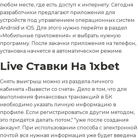
любом месте, где есть доступ к интернету. Сегодня
разработчики предлагают приложения для
устройств под управлением операционных систем
Android и iOS. Для этого нужно перейти в раздел
«Мобильные приложения» и выбрать нужную
программу. После закачки приложения на телефон,
установка начнется в автоматическом режиме.
Live Ставки На 1xbet
Снять выигрыш можно из раздела личного
кабинета «Вывести со счета». Дело в том, что для
выполнения финансовых транзакций в БК
необходимо указать личную информацию в
профиле. Если регистрироваться другим методом,
это придется делать потом," "уже после создания
аккаунт. При использовании способа с электронной
почтой вся нужная информация уже будет введена