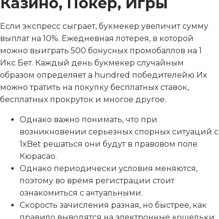
Казино, Покер, Игры
Если экспресс сыграет, букмекер увеличит сумму
выплат на 10%. Ежедневная лотерея, в которой
можно выиграть 500 бонусных промобаллов на 1
Икс Бет. Каждый день букмекер случайным
образом определяет a hundred победителейю Их
можно тратить на покупку бесплатных ставок,
бесплатных прокруток и многое другое.
Однако важно понимать, что при
возникновении серьезных спорных ситуаций с
1xBet решаться они будут в правовом поле
Кюрасао.
Однако периодически условия меняются,
поэтому во время регистрации стоит
ознакомиться с актуальными.
Скорость зачисления разная, но быстрее, как
правило выводятся на электронные кошельки