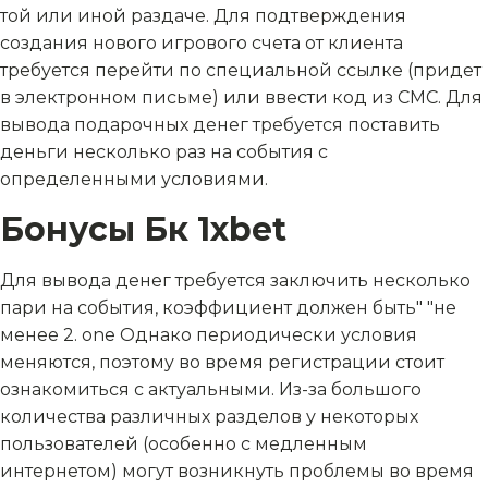
той или иной раздаче. Для подтверждения
создания нового игрового счета от клиента
требуется перейти по специальной ссылке (придет
в электронном письме) или ввести код из СМС. Для
вывода подарочных денег требуется поставить
деньги несколько раз на события с
определенными условиями.
Бонусы Бк 1xbet
Для вывода денег требуется заключить несколько
пари на события, коэффициент должен быть" "не
менее 2. one Однако периодически условия
меняются, поэтому во время регистрации стоит
ознакомиться с актуальными. Из-за большого
количества различных разделов у некоторых
пользователей (особенно с медленным
интернетом) могут возникнуть проблемы во время