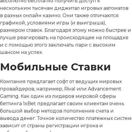
абсолютно бесплатно получить доступ к
нескольким тысячам диджитал игровых автоматов
в разных онлайн казино. Они также отличаются
графикой, условиями игры (и выигрыша),
размером ставок. Благодаря этому можно быстрее и
лучше реагировать на происходящее на площадке
и с помощью этого заключать пари с высоким
шансом на успех.
Мобильные Ставки
Компания предлагает софт от ведущих мировых
провайдеров, например, Rival или Advancement
Gaming. Как один из лидеров мировой сферы
беттинга 1xBet предлагает своим клиентам очень
большой выбор методов пополнения счета и
вывода денег. Точное количество платежных систем
зависит от страны регистрации игрока и