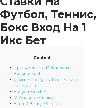
Ставки На
Футбол, Теннис,
Бокс Вход На 1
Икс Бет
Content
Приложения И Мобильная
Версия 1xbet
Другие Продукты 1xbet: Казино,
Покер, Игры
Бонусы Бк 1xbet
Мобильные Ставки
Ввод И Вывод Средств