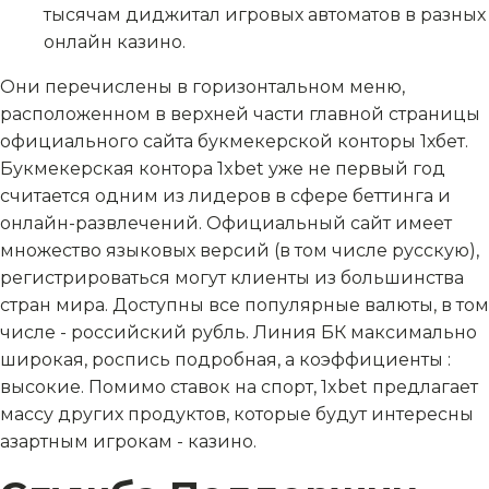
тысячам диджитал игровых автоматов в разных
онлайн казино.
Они перечислены в горизонтальном меню,
расположенном в верхней части главной страницы
официального сайта букмекерской конторы 1хбет.
Букмекерская контора 1xbet уже не первый год
считается одним из лидеров в сфере беттинга и
онлайн-развлечений. Официальный сайт имеет
множество языковых версий (в том числе русскую),
регистрироваться могут клиенты из большинства
стран мира. Доступны все популярные валюты, в том
числе - российский рубль. Линия БК максимально
широкая, роспись подробная, а коэффициенты :
высокие. Помимо ставок на спорт, 1xbet предлагает
массу других продуктов, которые будут интересны
азартным игрокам - казино.