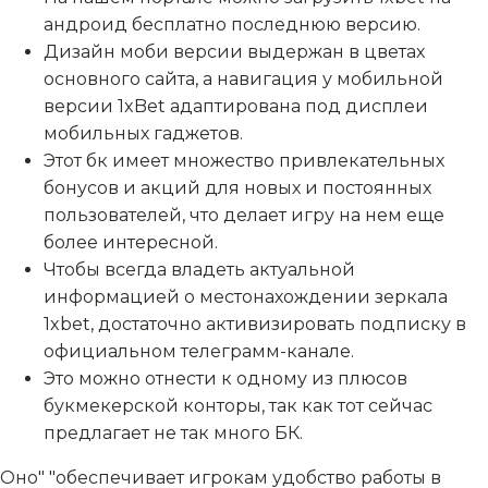
андроид бесплатно последнюю версию.
Дизайн моби версии выдержан в цветах
основного сайта, а навигация у мобильной
версии 1xBet адаптирована под дисплеи
мобильных гаджетов.
Этот бк имеет множество привлекательных
бонусов и акций для новых и постоянных
пользователей, что делает игру на нем еще
более интересной.
Чтобы всегда владеть актуальной
информацией о местонахождении зеркала
1xbet, достаточно активизировать подписку в
официальном телеграмм-канале.
Это можно отнести к одному из плюсов
букмекерской конторы, так как тот сейчас
предлагает не так много БК.
Оно" "обеспечивает игрокам удобство работы в