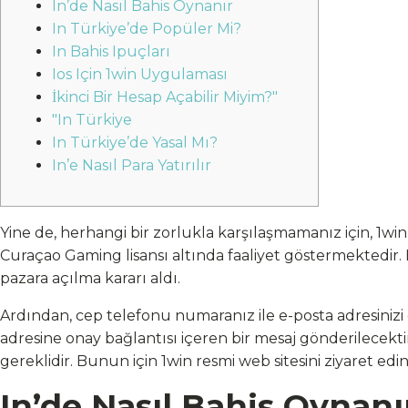
In’de Nasıl Bahis Oynanır
In Türkiye’de Popüler Mi?
In Bahis Ipuçları
Ios Için 1win Uygulaması
İkinci Bir Hesap Açabilir Miyim?"
"In Türkiye
In Türkiye’de Yasal Mı?
In’e Nasıl Para Yatırılır
Yine de, herhangi bir zorlukla karşılaşmamanız için, 1win
Curaçao Gaming lisansı altında faaliyet göstermektedir. B
pazara açılma kararı aldı.
Ardından, cep telefonu numaranız ile e-posta adresinizi g
adresine onay bağlantısı içeren bir mesaj gönderilecektir,
gereklidir. Bunun için 1win resmi web sitesini ziyaret edi
In’de Nasıl Bahis Oynanı