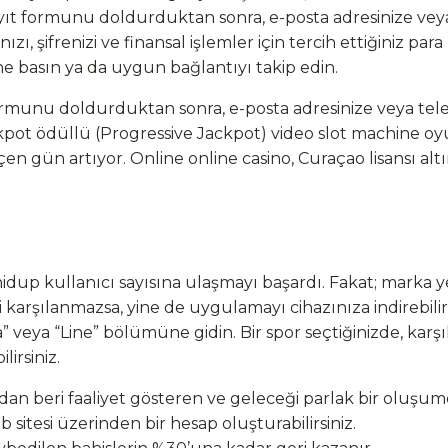
 kayıt formunu doldurduktan sonra, e-posta adresinize ve
ı, şifrenizi ve finansal işlemler için tercih ettiğiniz para b
 basın ya da uygun bağlantıyı takip edin.
ıt formunu doldurduktan sonra, e-posta adresinize veya t
Jackpot ödüllü (Progressive Jackpot) video slot machine 
eçen gün artıyor. Online online casino, Curaçao lisansı a
 "hidup kullanıcı sayısına ulaşmayı başardı. Fakat; marka y
karşılanmazsa, yine de uygulamayı cihazınıza indirebilir
a” veya “Line” bölümüne gidin. Bir spor seçtiğinizde, karşı
lirsiniz.
ndan beri faaliyet gösteren ve geleceği parlak bir oluşum
 sitesi üzerinden bir hesap oluşturabilirsiniz.