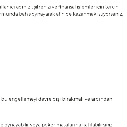
ıcı adınızı, şifrenizi ve finansal işlemler için tercih
formunda bahis oynayarak afin de kazanmak istiyorsanız,
 bu engellemeyi devre dışı bırakmalı ve ardından
oynayabilir veya poker masalarına katılabilirsiniz.