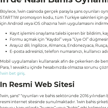
Böylece, 1win casinoda gerçek parayla şans oyunları oyn
START1W promosyon kodu, tüm Türkiye sakinleri için ge
için Android veya iOS cihazına 1win uygulamasını indirme
Kayıt işlemini onaylama talebi içeren bir bildirim,
Formu açmak için “Kaydol” veya “Üye Ol” düğmesin
Arayüz dili; İngilizce, Almanca, Endonezyaca, Rusça, 
E-posta adresinizi, telefon numaranızı, kullanıcı adınız
Mobil uygulamaları kullanarak afin de çekerken de benz
Para, 1 sewaktu içinde hesabınızda olmazsa sorunu çözmek 
1win bet giriş
.
In Resmi Web Sitesi
1win, şans" "oyunları ve bahis sektöründe 2016 yılından b
resmi internet sitesinde sunulmaktadır. 1win bahis şirke
konusu kanunlarda “kumar” veya “bahis” gibi kelimeler ye