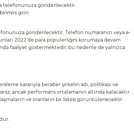
ya telefonunuza gönderilecektir.
irimini girin.
elefonunuza gönderilecektir. Telefon numaranızı veya e-
oyunları 2022’de para popülerliğini korumaya devam
ltında faaliyet göstermektedir, bu nedenle de yalnızca
enileme kararıyla beraber şirketin adı, politikası ve
siniz, ancak performans ortalamanın altında kalacaktır.
laşmaların ve oranların bir listesi görüntülenecektir.
dur.