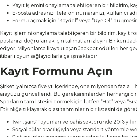
Kayıt işlemini onaylama talebi içeren bir bildirim,
E-posta adresinizi, telefon numaranızı, kullanıcı adınız
Formu açmak için “Kaydol” veya “Üye Ol” düğmesine
Kayıt işlemini onaylama talebi içeren bir bildirim, kay
postanızı doğrulamak için talimatları izleyin. Biriken 
ediyor. Milyonlarca liraya ulaşan Jackpot ödülleri her g
itibarlı oyun sağlayıcılarla çalışmaktadır.
Kayıt Formunu Açın
Şirket, yalnızca five yıl içerisinde, one milyondan fazla"
arayüzü güncellendi. Bu gereksinimlerden herhangi biri 
Sporların tam listesini görmek için lütfen “Hat” veya “Sır
Etkinliğe tıklayarak olası tahminlerin bir listesini de görebi
1win, şans" "oyunları ve bahis sektöründe 2016 yılı
Sosyal ağlar aracılığıyla veya standart yöntemle web