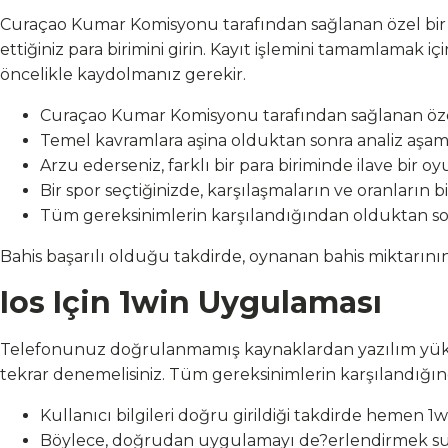
Curaçao Kumar Komisyonu tarafından sağlanan özel bir lisan
ettiğiniz para birimini girin. Kayıt işlemini tamamlamak
öncelikle kaydolmanız gerekir.
Curaçao Kumar Komisyonu tarafından sağlanan özel b
Temel kavramlara aşina olduktan sonra analiz aşamas
Arzu ederseniz, farklı bir para biriminde ilave bir oy
Bir spor seçtiğinizde, karşılaşmaların ve oranların b
Tüm gereksinimlerin karşılandığından olduktan so
Bahis başarılı olduğu takdirde, oynanan bahis miktarının b
Ios Için 1win Uygulaması
Telefonunuz doğrulanmamış kaynaklardan yazılım yüklenm
tekrar denemelisiniz. Tüm gereksinimlerin karşılandığı
Kullanıcı bilgileri doğru girildiği takdirde hemen 1wi
Böylece, doğrudan uygulamayı de?erlendirmek suretiy