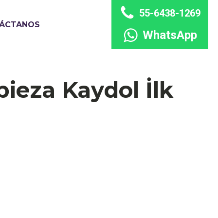
55-6438-1269
ÁCTANOS
WhatsApp
ieza Kaydol İlk