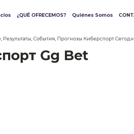
icios
¿QUÉ OFRECEMOS?
Quiénes Somos
CONT
е, Результаты, События, Прогнозы Киберспорт Сего
спорт Gg Bet