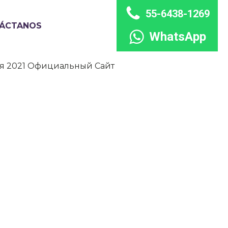
55-6438-1269
ÁCTANOS
WhatsApp
дня 2021 Официальный Сайт