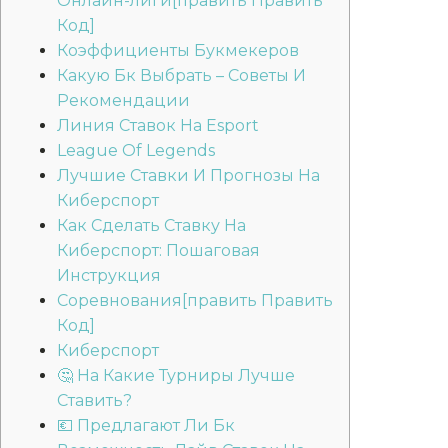
Онлайн-лиги[править Править
Код]
Коэффициенты Букмекеров
Какую Бк Выбрать – Советы И
Рекомендации
Линия Ставок На Esport
League Of Legends
Лучшие Ставки И Прогнозы На
Киберспорт
Как Сделать Ставку На
Киберспорт: Пошаговая
Инструкция
Соревнования[править Править
Код]
Киберспорт
🤔 На Какие Турниры Лучше
Ставить?
💶 Предлагают Ли Бк