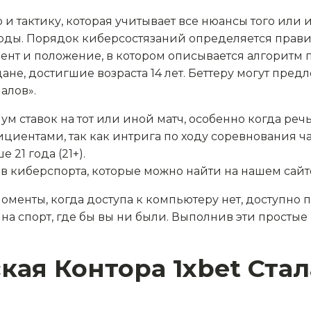
 тактику, которая учитывает все нюансы того или и
оды. Порядок киберсостязаний определяется прав
мент и положение, в котором описывается алгоритм
е, достигшие возраста 14 лет. Беттеру могут предл
алов».
 ставок на тот или иной матч, особенно когда речь
иентами, так как интрига по ходу соревнования час
21 года (21+).
в киберспорта, которые можно найти на нашем сайт
е моменты, когда доступа к компьютеру нет, доступн
и на спорт, где бы вы ни были. Выполнив эти простые
ая Контора 1xbet Стал